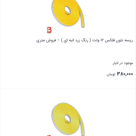
ریسه نئون فلکس 12 ولت ( رنگ زرد انبه ای ) – فروش متری
موجود در انبار
380,000
تومان
بستن