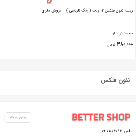
ریسه نئون فلکس 12 ولت ( رنگ نارنجی ) – فروش متری
موجود در انبار
380,000
تومان
بستن
نئون فلکس
رفتن به بالا
تلفن
09171004094