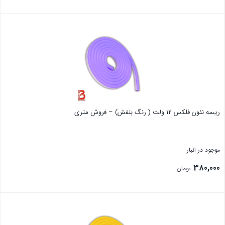
بستن
ریسه نئون فلکس 12 ولت ( رنگ بنفش) – فروش متری
موجود در انبار
380,000
تومان
بستن