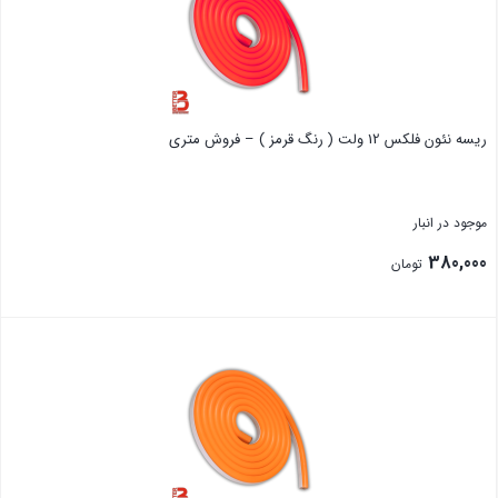
ریسه نئون فلکس 12 ولت ( رنگ قرمز ) – فروش متری
موجود در انبار
380,000
تومان
بستن