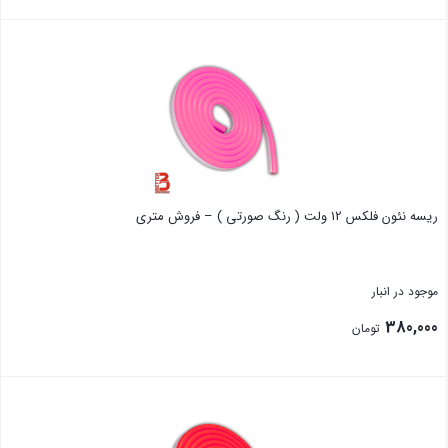
بستن
ریسه نئون فلکس 12 ولت ( رنگ صورتی ) – فروش متری
موجود در انبار
380,000
تومان
بستن