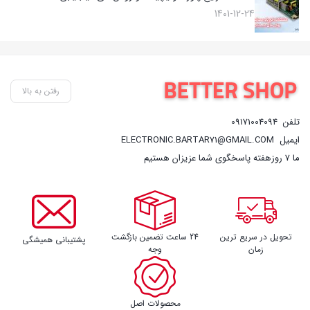
1401-12-24
رفتن به بالا
تلفن
09171004094
ایمیل
ELECTRONIC.BARTAR71@GMAIL.COM
ما 7 روزهفته پاسخگوی شما عزیزان هستیم
تحویل در سریع ترین
24 ساعت تضمین بازگشت
پشتیبانی همیشگی
زمان
وجه
محصولات اصل