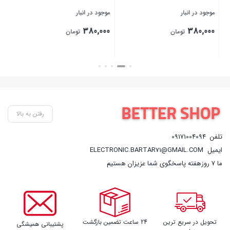
موجود در انبار
موجود در انبار
موج
00
380,000
380,000
تومان
تومان
بستن
بستن
بست
رفتن به بالا
تلفن
09171004094
ایمیل
ELECTRONIC.BARTAR71@GMAIL.COM
ما 7 روزهفته پاسخگوی شما عزیزان هستیم
تحویل در سریع ترین
24 ساعت تضمین بازگشت
پشتیبانی همیشگی