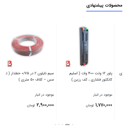
محصولات پیشنهادی
پاور 12 ولت 400 وات ( اسلیم
سیم نایلون 2 در 0/75 خطدار ( تمام
لا
کانکتور فشاری ، کف رزین )
مس – کلاف 50 متری )
موجود در انبار
موجود در انبار
موج
00
2,900,000
1,770,000
تومان
تومان
بستن
بستن
بست