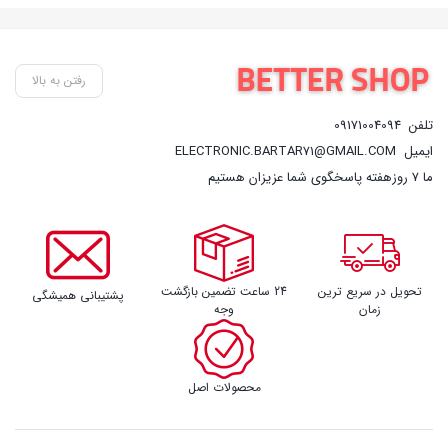
رفتن به بالا
تلفن
09171004094
ایمیل
ELECTRONIC.BARTAR71@GMAIL.COM
ما 7 روزهفته پاسخگوی شما عزیزان هستیم
تحویل در سریع ترین
24 ساعت تضمین بازگشت
پشتیبانی همیشگی
زمان
وجه
محصولات اصل