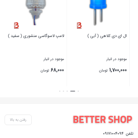
ال ای دی کلاهی ( آبی )
لامپ لاسوگاسی منشوری ( سفید )
لا
سف
موجود در انبار
موجود در انبار
موج
00
68,000
1,700,000
تومان
تومان
بستن
بستن
بست
رفتن به بالا
تلفن
09171004094