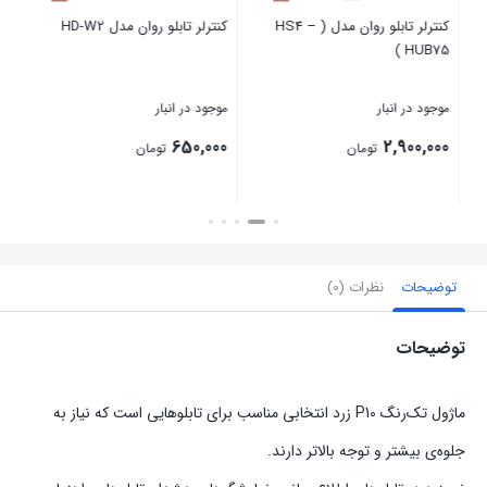
کنترلر تابلو روان مدل ( HS4 –
کنترلر تابلو روان مدل HD-W2
ماژو
HUB75 )
موجود در انبار
موجود در انبار
موج
00
650,000
2,900,000
تومان
تومان
بستن
بستن
بست
توضیحات
نظرات (0)
توضیحات
ماژول تک‌رنگ P10 زرد انتخابی مناسب برای تابلوهایی است که نیاز به
جلوه‌ی بیشتر و توجه بالاتر دارند.